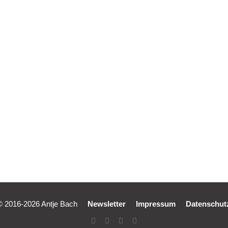
ach, E-Book,
mit Stil
© 2016-2026 Antje Bach
Newsletter
Impressum
Datenschut