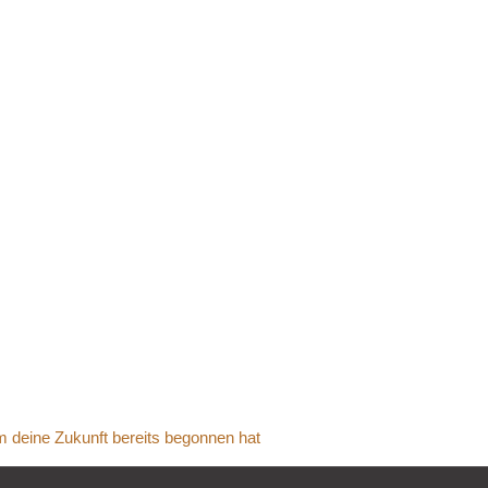
 Bach, E-Book
 Warum deine
eits begonnen