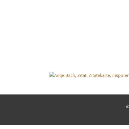
Antje
©