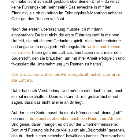
ich habe nicht schlecht gestaunt über deinen Brief – du willst
keine Führungskraft mehr sein? Das erweckte in mir den
Eindruck, als ob du mitten im Führungskraft-Marathon anhältst.
Oder gar das Rennen verlässt.
Nach der ersten Überraschung musste ich mir dann
eingestehen: Du bist nicht die erste Führungskraft in meinem
Umfeld, die mit diesem Gedanken spielt. Viele hochmotivierte
und unglaublich engagierte Führungskräfte
wollen und können
nicht mehr
. Ihnen geht die Luft aus. Sie haben nicht mehr den
Sauerstoff, den sie brauchen, um mit ihrer Arbeit erfolgreich und
fokussiert die Unternehmung „im Rennen zu halten“.
Der Druck, der auf dir als Führungskraft lastet, schnürt dir
die Luft ab.
Dafür habe ich Verständnis. Und möchte dich doch bitten, noch
einmal innezuhalten: Denn ich kann dir mit großer Sicherheit
sagen, dass das nicht alleine an dir liegt.
Auf der einen Seite musst du dir als Führungskraft deine „Luft“
nehmen –
du brauchst aber eben auch den Raum zum Atmen
.
Und genau daran mangelt es oft auf der Unternehmensseite:
Dort wird Führung bis heute viel zu oft als „Beiprodukt“ gesehen,
das du „doch sicher nebenher“ bewältigen kannst. Pustekuchen!