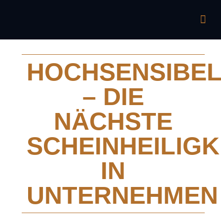
HOCHSENSIBE
– DIE
NÄCHSTE
SCHEINHEILIGK
IN
UNTERNEHMEN