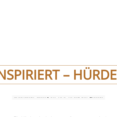
spiriert – Hür
NSPIRIERT – HÜRD