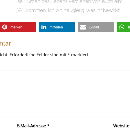
Die Hürden des Lebens verdienen von euch ein:
„Willkommen, ich bin neugierig, was ihr bewirkt!“
merken
mitteilen
E-Mail
t
ntar
icht.
Erforderliche Felder sind mit
*
markiert
E-Mail-Adresse
*
Website