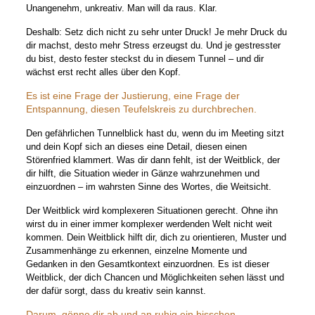
Unangenehm, unkreativ. Man will da raus. Klar.
Deshalb: Setz dich nicht zu sehr unter Druck! Je mehr Druck du
dir machst, desto mehr Stress erzeugst du. Und je gestresster
du bist, desto fester steckst du in diesem Tunnel – und dir
wächst erst recht alles über den Kopf.
Es ist eine Frage der Justierung, eine Frage der
Entspannung, diesen Teufelskreis zu durchbrechen.
Den gefährlichen Tunnelblick hast du, wenn du im Meeting sitzt
und dein Kopf sich an dieses eine Detail, diesen einen
Störenfried klammert. Was dir dann fehlt, ist der Weitblick, der
dir hilft, die Situation wieder in Gänze wahrzunehmen und
einzuordnen – im wahrsten Sinne des Wortes, die Weitsicht.
Der Weitblick wird komplexeren Situationen gerecht. Ohne ihn
wirst du in einer immer komplexer werdenden Welt nicht weit
kommen. Dein Weitblick hilft dir, dich zu orientieren, Muster und
Zusammenhänge zu erkennen, einzelne Momente und
Gedanken in den Gesamtkontext einzuordnen. Es ist dieser
Weitblick, der dich Chancen und Möglichkeiten sehen lässt und
der dafür sorgt, dass du kreativ sein kannst.
Darum, gönne dir ab und an ruhig ein bisschen