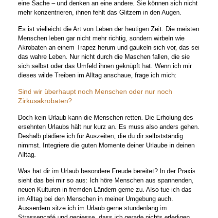
eine Sache – und denken an eine andere. Sie können sich nicht
mehr konzentrieren, ihnen fehlt das Glitzern in den Augen.
Es ist vielleicht die Art von Leben der heutigen Zeit: Die meisten
Menschen leben gar nicht mehr richtig, sondern wirbeln wie
Akrobaten an einem Trapez herum und gaukeln sich vor, das sei
das wahre Leben. Nur nicht durch die Maschen fallen, die sie
sich selbst oder das Umfeld ihnen geknüpft hat. Wenn ich mir
dieses wilde Treiben im Alltag anschaue, frage ich mich:
Sind wir überhaupt noch Menschen oder nur noch
Zirkusakrobaten?
Doch kein Urlaub kann die Menschen retten. Die Erholung des
ersehnten Urlaubs hält nur kurz an. Es muss also anders gehen.
Deshalb plädiere ich für Auszeiten, die du dir selbstständig
nimmst. Integriere die guten Momente deiner Urlaube in deinen
Alltag.
Was hat dir im Urlaub besondere Freude bereitet? In der Praxis
sieht das bei mir so aus: Ich höre Menschen aus spannenden,
neuen Kulturen in fremden Ländern gerne zu. Also tue ich das
im Alltag bei den Menschen in meiner Umgebung auch.
Ausserdem sitze ich im Urlaub gerne stundenlang im
Strassencafé und geniesse, dass ich gerade nichts erledigen