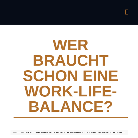
WER
BRAUCHT
SCHON EINE
WORK-LIFE-
BALANCE?