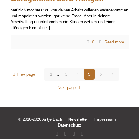
natürlich möchtest du von deinen Arbeitskollegen wahrgenommen
und respektiert werden, gar keine Frage. Aber in deinem
Arbeitsalltag ununterbrochen die Klingen wetzen und einen
ständigen Kampf um
[…]
0
Read more
Prev page
1
...
3
4
5
6
7
Next page
© 2016-2026 Antje Bach
Newsletter
Impressum
Datenschutz