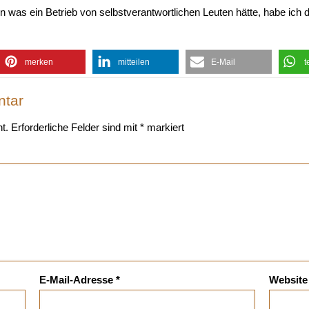
nn was ein Betrieb von selbstverantwortlichen Leuten hätte, habe ich 
merken
mitteilen
E-Mail
t
ntar
t.
Erforderliche Felder sind mit
*
markiert
E-Mail-Adresse
*
Website