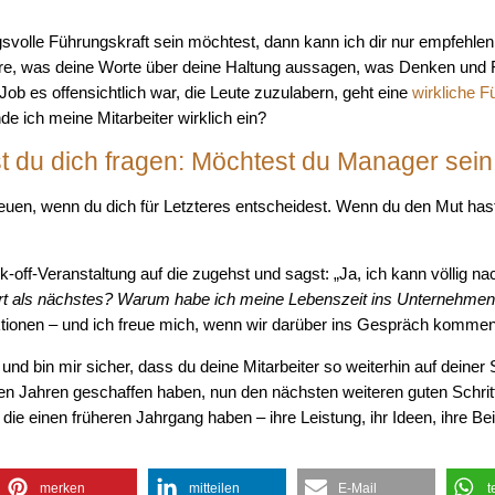
gsvolle Führungskraft sein möchtest, dann kann ich dir nur empfehl
ktiere, was deine Worte über deine Haltung aussagen, was Denken und 
b es offensichtlich war, die Leute zuzulabern, geht eine
wirkliche F
e ich meine Mitarbeiter wirklich ein?
t du dich fragen: Möchtest du Manager sein
freuen, wenn du dich für Letzteres entscheidest. Wenn du den Mut hast,
-off-Veranstaltung auf die zugehst und sagst: „Ja, ich kann völlig na
rt als nächstes? Warum habe ich meine Lebenszeit ins Unternehmen g
ionen – und ich freue mich, wenn wir darüber ins Gespräch kommen
und bin mir sicher, dass du deine Mitarbeiter so weiterhin auf deiner
den Jahren geschaffen haben, nun den nächsten weiteren guten Schritt 
 die einen früheren Jahrgang haben – ihre Leistung, ihr Ideen, ihre Be
merken
mitteilen
E-Mail
t