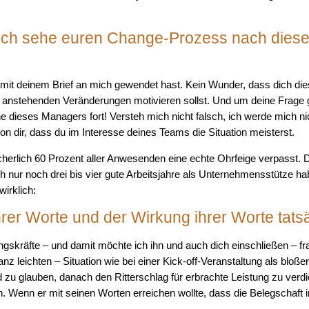
d, ich sehe euren Change-Prozess nach diese
h mit deinem Brief an mich gewendet hast. Kein Wunder, dass dich die
ie anstehenden Veränderungen motivieren sollst. Und um deine Frage g
nne dieses Managers fort! Versteh mich nicht falsch, ich werde mich 
on dir, dass du im Interesse deines Teams die Situation meisterst.
erlich 60 Prozent aller Anwesenden eine echte Ohrfeige verpasst. Da
 nur noch drei bis vier gute Arbeitsjahre als Unternehmensstütze hab
irklich:
hrer Worte und der Wirkung ihrer Worte tats
kräfte – und damit möchte ich ihn und auch dich einschließen – frage
nz leichten – Situation wie bei einer Kick-off-Veranstaltung als bloße
zu glauben, danach den Ritterschlag für erbrachte Leistung zu verdiene
 Wenn er mit seinen Worten erreichen wollte, dass die Belegschaft 