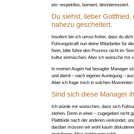
ein: respektlos, borniert, desinteressiert.
Du siehst, lieber Gottfrie
nahezu gescheitert.
Insofern bin ich umso froher, dass du dic
Führungskraft nun deine Mitarbeiter für d
Nein, bitte führe den Prozess nicht im Si
kultur einmischen. Aber ich wünsche mir v
In meinen Augen hat besagter Manager sich
und damit – nach eigener Auslegung – auch
Aber ich frage mich in solchen Momenten w
Sind sich diese Manager i
Ich würde mir wünschen, dass sich Führungs
stehen. Denn in einer – zugegeben nicht ga
Plattitüde nach der anderen verkündet, und 
darüber müssen wir wohl kaum diskutieren.
gratulieren: Alles richtig gemacht!