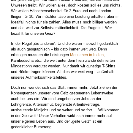
Unwesen treibt. Wir wollen alles, doch kosten soll es uns nichts.
Wir wollen Hähnchenschenkel für 2 Euro und nach London
fliegen für 10. Wir möchten also eine Leistung erhalten, aber im
Idealfall nichts für sie zahlen. Alles muss noch billiger werden
und das wird zur Selbstverständlichkeit. Die Frage ist: Wer
bezahlt für unseren Geiz?
In der Regel „die anderen“. Und die waren – sowohl gedanklich
als auch geographisch – bis dato immer weit weg. Denn
erbringen mussten die Leistungen
Menschen in Indien
,
Kambodscha etc., die weit unter dem hierzulande definierten
Mindestlohn vergütet werden. Nur damit wir günstige T-Shirts
und Röcke tragen können. All dies war weit weg – außerhalb
unseres Aufmerksamkeitsfeldes.
Doch nun wendet sich das Blatt immer mehr: Jetzt ziehen die
Konsequenzen unserer vom Geiz gesteuerten Lebensweise
auch bei uns ein. Wir sind umgeben von Jobs an der
Lohngrenze, Altersarmut, begrenzte Arbeitsverträge,
ausbeutende Minijobs und so weiter und so fort … Willkommen
in der Geizwelt! Unser Verhalten wirkt sich immer mehr auf
unser eigenes Leben aus. Und der „geile Geiz“ ist ein
gedanklicher Bumerang.