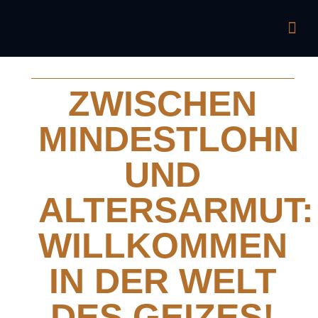
ZWISCHEN
MINDESTLOHN
UND
ALTERSARMUT:
WILLKOMMEN
IN DER WELT
DES GEIZES!