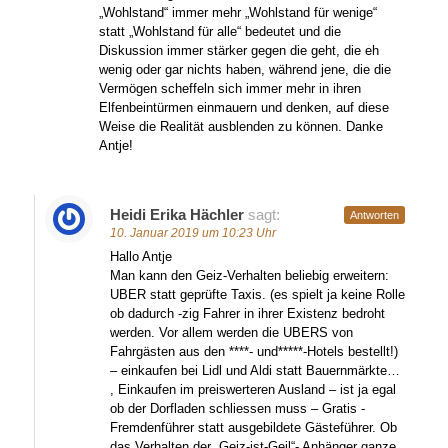
„Wohlstand“ immer mehr „Wohlstand für wenige“
statt „Wohlstand für alle“ bedeutet und die
Diskussion immer stärker gegen die geht, die eh
wenig oder gar nichts haben, während jene, die die
Vermögen scheffeln sich immer mehr in ihren
Elfenbeintürmen einmauern und denken, auf diese
Weise die Realität ausblenden zu können. Danke
Antje!
Heidi Erika Hächler
sagt:
Antworten
10. Januar 2019 um 10:23 Uhr
Hallo Antje
Man kann den Geiz-Verhalten beliebig erweitern:
UBER statt geprüfte Taxis. (es spielt ja keine Rolle
ob dadurch -zig Fahrer in ihrer Existenz bedroht
werden. Vor allem werden die UBERS von
Fahrgästen aus den ****- und*****-Hotels bestellt!)
– einkaufen bei Lidl und Aldi statt Bauernmärkte…
, Einkaufen im preiswerteren Ausland – ist ja egal
ob der Dorfladen schliessen muss – Gratis -
Fremdenführer statt ausgebildete Gästeführer. Ob
das Verhalten der „Geiz-ist-Geil“- Anhänger ganze