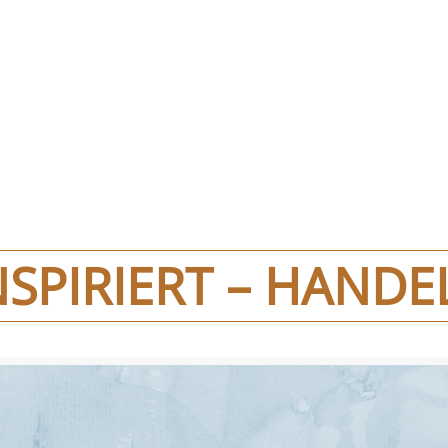
piriert – Han
NSPIRIERT – HANDE