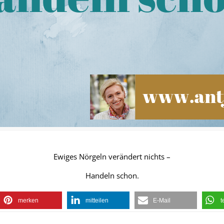
Ewiges Nörgeln verändert nichts –
Handeln schon.
merken
mitteilen
E-Mail
t