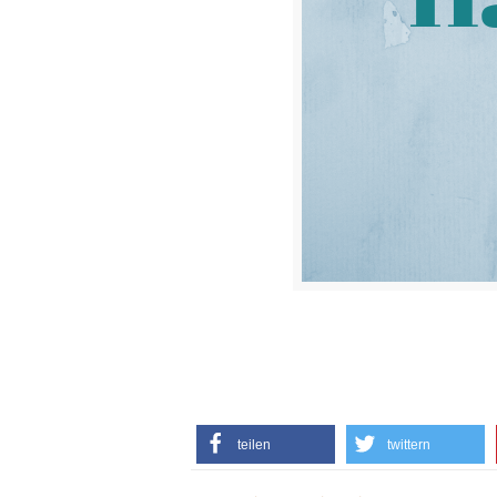
teilen
twittern