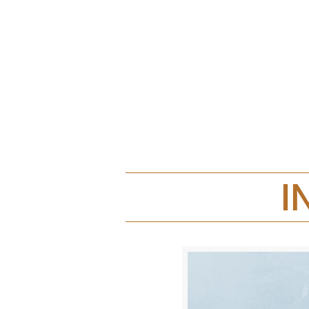
Ins
I