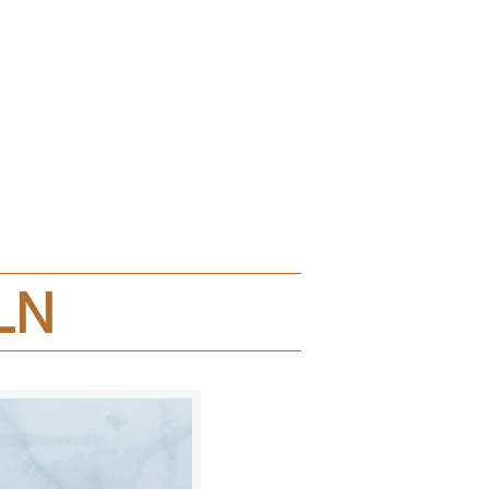
deln
LN