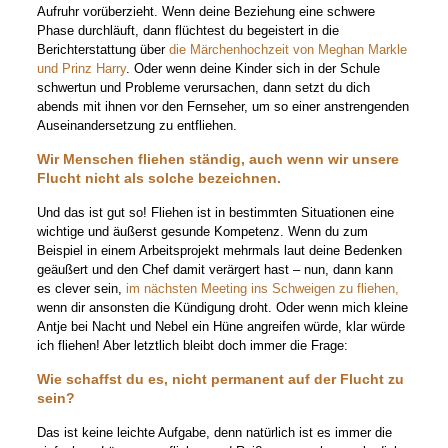
Aufruhr vorüberzieht. Wenn deine Beziehung eine schwere
Phase durchläuft, dann flüchtest du begeistert in die
Berichterstattung über
die Märchenhochzeit von Meghan Markle
und Prinz Harry
. Oder wenn deine Kinder sich in der Schule
schwertun und Probleme verursachen, dann setzt du dich
abends mit ihnen vor den Fernseher, um so einer anstrengenden
Auseinandersetzung zu entfliehen.
Wir Menschen fliehen ständig, auch wenn wir unsere
Flucht nicht als solche bezeichnen.
Und das ist gut so! Fliehen ist in bestimmten Situationen eine
wichtige und äußerst gesunde Kompetenz. Wenn du zum
Beispiel in einem Arbeitsprojekt mehrmals laut deine Bedenken
geäußert und den Chef damit verärgert hast – nun, dann kann
es clever sein,
im nächsten Meeting ins Schweigen zu fliehen,
wenn dir ansonsten die Kündigung droht. Oder wenn mich kleine
Antje bei Nacht und Nebel ein Hüne angreifen würde, klar würde
ich fliehen! Aber letztlich bleibt doch immer die Frage:
Wie schaffst du es, nicht permanent auf der Flucht zu
sein?
Das ist keine leichte Aufgabe, denn natürlich ist es immer die