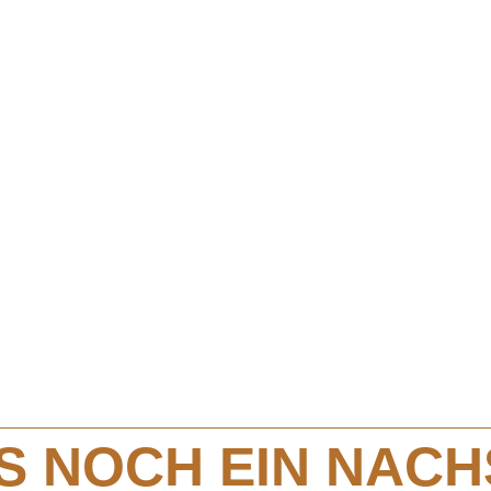
 noch ein Na
Warum Altroze
lze von geste
S NOCH EIN NAC