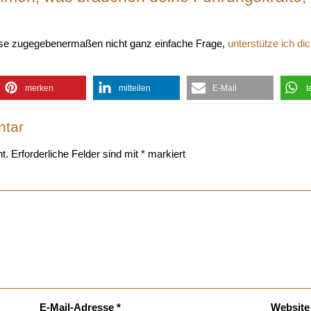
iese zugegebenermaßen nicht ganz einfache Frage,
unterstütze ich di
merken
mitteilen
E-Mail
t
ntar
t.
Erforderliche Felder sind mit
*
markiert
E-Mail-Adresse
*
Website