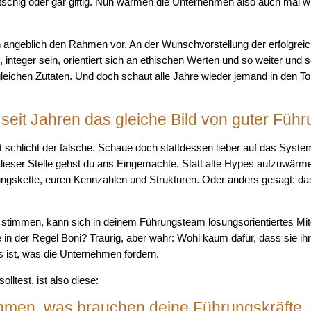
atschig oder gar giftig. Nun wärmen die Unternehmen also auch mal w
angeblich den Rahmen vor. An der Wunschvorstellung der erfolgreich
 integer sein, orientiert sich an ethischen Werten und so weiter und so 
leichen Zutaten. Und doch schaut alle Jahre wieder jemand in den Top
eit Jahren das gleiche Bild von guter Führ
nkt schlicht der falsche. Schaue doch stattdessen lieber auf das Syst
dieser Stelle gehst du ans Eingemachte. Statt alte Hypes aufzuwärme
ungskette, euren Kennzahlen und Strukturen. Oder anders gesagt: d
stimmen, kann sich in deinem Führungsteam lösungsorientiertes Mit
 in der Regel Boni? Traurig, aber wahr: Wohl kaum dafür, dass sie ih
s ist, was die Unternehmen fordern.
olltest, ist also diese:
men, was brauchen deine Führungskräfte, d