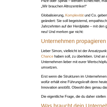
Pilze oder Spinat – werden schlechter, m
„Wir brauchen Altrozentriker!“
Globalisierung,
Komplexität
und Co. geben 
geändert: Sie soll begeisternd, empathisch,
Jahrzehnten auf der Herdplatte – mit den g
neu! Und merken gar nicht:
Unternehmen propagieren s
Lieber Simon, vielleicht ist der Ansatzpu
Chance
haben soll, zu überleben. Und an 
Unternehmen lieber mit eurer Wertschöpf
umsetzen.
Erst wenn die Strukturen im Unternehmen 
wofür erhält eine Führungskraft denn heute
Innovation anstößt. Obwohl dies genau da
Die eigentliche Frage, die du daher stellen s
Was braucht dein Unterneh