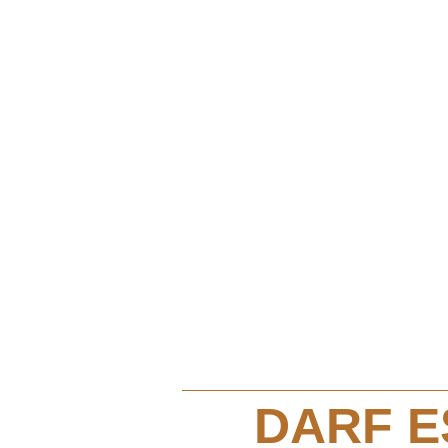
Darf es
sein? 
die Pi
DARF E