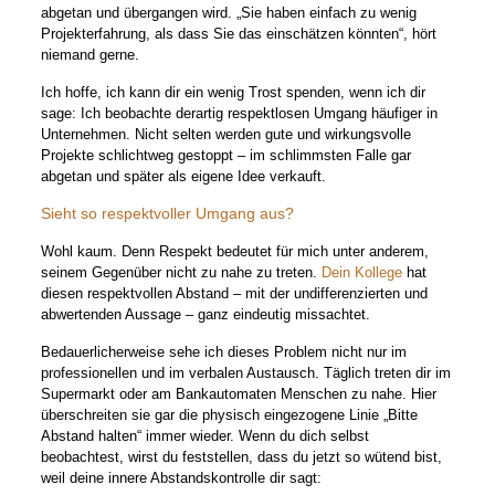
abgetan und übergangen wird. „Sie haben einfach zu wenig
Projekterfahrung, als dass Sie das einschätzen könnten“, hört
niemand gerne.
Ich hoffe, ich kann dir ein wenig Trost spenden, wenn ich dir
sage: Ich beobachte derartig respektlosen Umgang häufiger in
Unternehmen. Nicht selten werden gute und wirkungsvolle
Projekte schlichtweg gestoppt – im schlimmsten Falle gar
abgetan und später als eigene Idee verkauft.
Sieht so respektvoller Umgang aus?
Wohl kaum. Denn Respekt bedeutet für mich unter anderem,
seinem Gegenüber nicht zu nahe zu treten.
Dein Kollege
hat
diesen respektvollen Abstand – mit der undifferenzierten und
abwertenden Aussage – ganz eindeutig missachtet.
Bedauerlicherweise sehe ich dieses Problem nicht nur im
professionellen und im verbalen Austausch. Täglich treten dir im
Supermarkt oder am Bankautomaten Menschen zu nahe. Hier
überschreiten sie gar die physisch eingezogene Linie „Bitte
Abstand halten“ immer wieder. Wenn du dich selbst
beobachtest, wirst du feststellen, dass du jetzt so wütend bist,
weil deine innere Abstandskontrolle dir sagt: