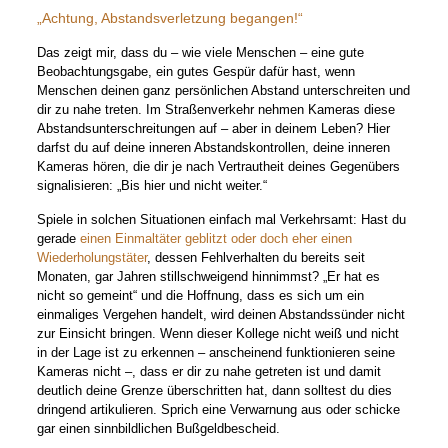
„Achtung, Abstandsverletzung begangen!“
Das zeigt mir, dass du – wie viele Menschen – eine gute
Beobachtungsgabe, ein gutes Gespür dafür hast, wenn
Menschen deinen ganz persönlichen Abstand unterschreiten und
dir zu nahe treten. Im Straßenverkehr nehmen Kameras diese
Abstandsunterschreitungen auf – aber in deinem Leben? Hier
darfst du auf deine inneren Abstandskontrollen, deine inneren
Kameras hören, die dir je nach Vertrautheit deines Gegenübers
signalisieren: „Bis hier und nicht weiter.“
Spiele in solchen Situationen einfach mal Verkehrsamt: Hast du
gerade
einen Einmaltäter geblitzt oder doch eher einen
Wiederholungstäter
, dessen Fehlverhalten du bereits seit
Monaten, gar Jahren stillschweigend hinnimmst? „Er hat es
nicht so gemeint“ und die Hoffnung, dass es sich um ein
einmaliges Vergehen handelt, wird deinen Abstandssünder nicht
zur Einsicht bringen. Wenn dieser Kollege nicht weiß und nicht
in der Lage ist zu erkennen – anscheinend funktionieren seine
Kameras nicht –, dass er dir zu nahe getreten ist und damit
deutlich deine Grenze überschritten hat, dann solltest du dies
dringend artikulieren. Sprich eine Verwarnung aus oder schicke
gar einen sinnbildlichen Bußgeldbescheid.